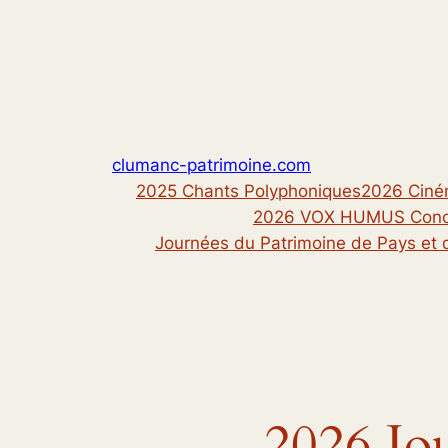
Skip
to
content
clumanc-patrimoine.com
2025 Chants Polyphoniques
2026 Ciné
2026 VOX HUMUS Conce
Journées du Patrimoine de Pays et 
2026 Jo