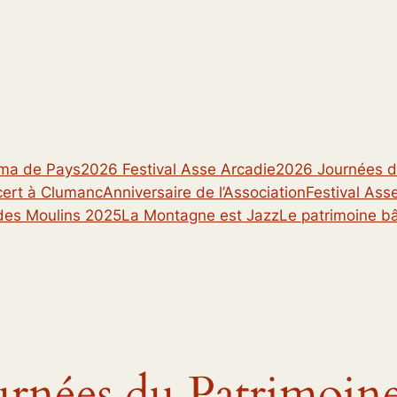
ma de Pays
2026 Festival Asse Arcadie
2026 Journées d
rt à Clumanc
Anniversaire de l’Association
Festival Ass
des Moulins 2025
La Montagne est Jazz
Le patrimoine bâ
urnées du Patrimoine