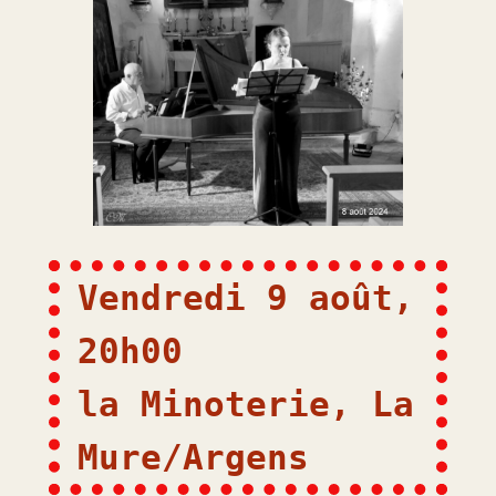
Vendredi 9 août, 
20h00
la Minoterie, La 
Mure/Argens