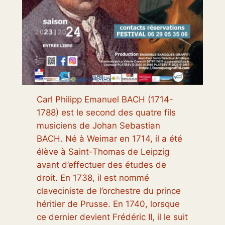
Carl Philipp Emanuel BACH (1714-
1788) est le second des quatre fils
musiciens de Johan Sebastian
BACH. Né à Weimar en 1714, il a été
élève à Saint-Thomas de Leipzig
avant d’effectuer des études de
droit. En 1738, il est nommé
claveciniste de l’orchestre du prince
héritier de Prusse. En 1740, lorsque
ce dernier devient Frédéric II, il le suit