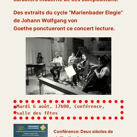
Des extraits du cycle “Marienbader Elegie”
de Johann Wolfgang von
Goethe ponctueront ce concert lecture.
Mardi 6 août, 17h00, Conférence, 
salle des fêtes
Conférence: Deux siècles de