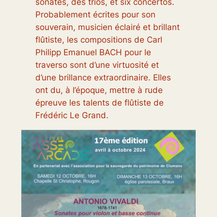
sonates, des trios, et six concertos.
Probablement écrites pour son
souverain, musicien éclairé et brillant
flûtiste, les compositions de Carl
Philipp Emanuel BACH pour le
traverso sont d’une virtuosité et
d’une brillance extraordinaire. Elles
ont du, à l’époque, mettre à rude
épreuve les talents de flûtiste de
Frédéric Le Grand.