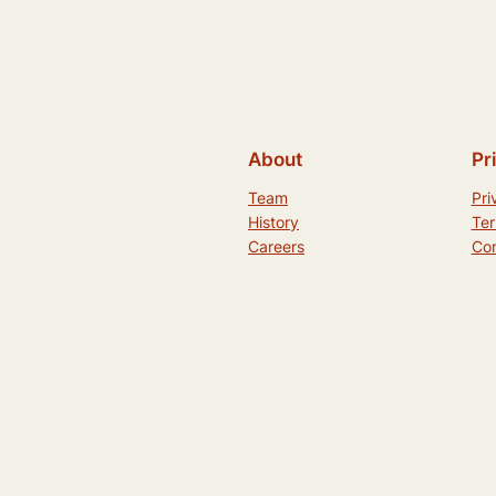
About
Pr
Team
Pri
History
Ter
Careers
Con