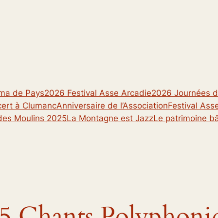
ma de Pays
2026 Festival Asse Arcadie
2026 Journées d
rt à Clumanc
Anniversaire de l’Association
Festival Ass
des Moulins 2025
La Montagne est Jazz
Le patrimoine bâ
5 Chants Polyphoni