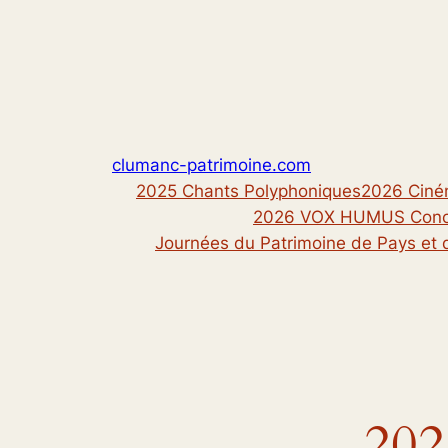
Skip
to
content
clumanc-patrimoine.com
2025 Chants Polyphoniques
2026 Ciné
2026 VOX HUMUS Conce
Journées du Patrimoine de Pays et 
202